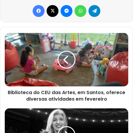
Facebook
X
Messenger
WhatsApp
Telegram
Biblioteca
do
CEU
das
Artes,
em
Santos,
oferece
diversas
atividades
Biblioteca do CEU das Artes, em Santos, oferece
em
diversas atividades em fevereiro
fevereiro
Abertas
inscrições
para
oficina