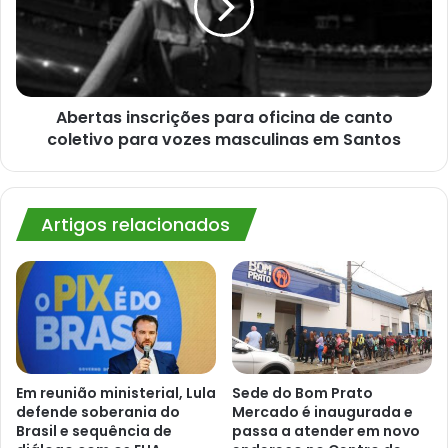
de
canto
coletivo
para
vozes
masculinas
Abertas inscrições para oficina de canto
em
coletivo para vozes masculinas em Santos
Santos
Artigos relacionados
Em reunião ministerial, Lula
Sede do Bom Prato
defende soberania do
Mercado é inaugurada e
Brasil e sequência de
passa a atender em novo