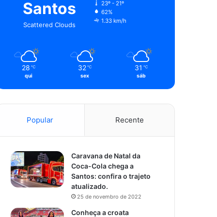
Santos
23º - 21º
62%
1.33 km/h
Scattered Clouds
28
32
31
℃
℃
℃
qui
sex
sáb
Popular
Recente
Caravana de Natal da
Coca-Cola chega a
Santos: confira o trajeto
atualizado.
25 de novembro de 2022
Conheça a croata