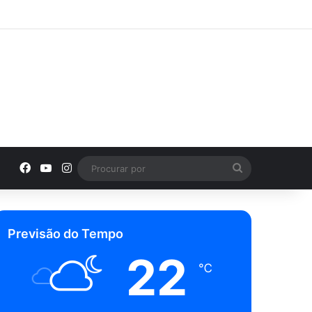
e
agram
Facebook
YouTube
Instagram
Procurar
por
Previsão do Tempo
22
℃