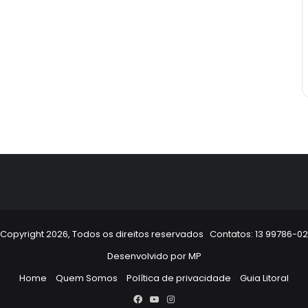
Copyright 2026, Todos os direitos reservados Contatos: 13 99786-0
Desenvolvido por
MP
Home
Quem Somos
Política de privacidade
Guia Litoral
Facebook
YouTube
Instagram