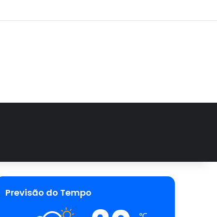
agram
Previsão do Tempo
℃