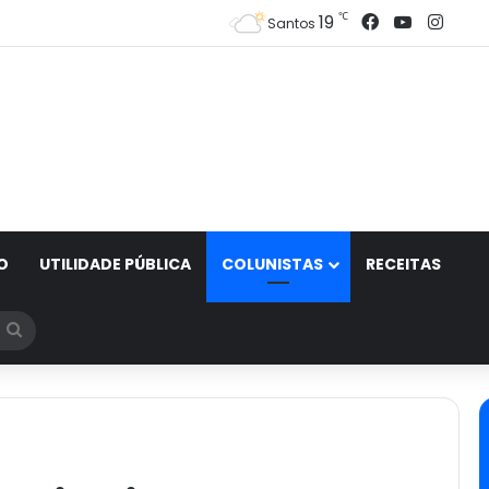
Facebook
YouTube
Inst
℃
19
Santos
O
UTILIDADE PÚBLICA
COLUNISTAS
RECEITAS
Procurar
por