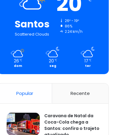
20
Santos
26º - 19º
86%
2.24 km/h
Scattered Clouds
26
20
17
℃
℃
℃
dom
seg
ter
Popular
Recente
Caravana de Natal da
Coca-Cola chega a
Santos: confira o trajeto
atualizado.