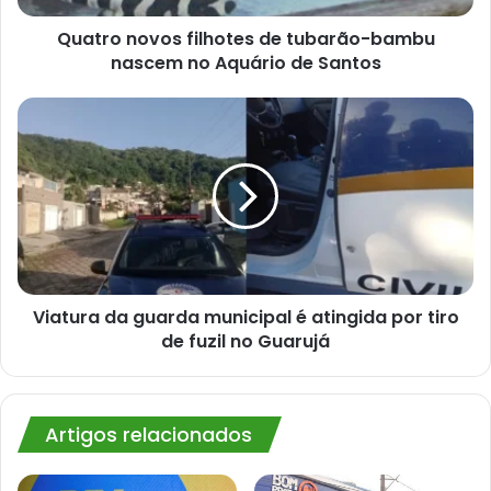
Aquário
de
Quatro novos filhotes de tubarão-bambu
Santos
nascem no Aquário de Santos
Viatura
da
guarda
municipal
é
atingida
por
tiro
de
fuzil
Viatura da guarda municipal é atingida por tiro
no
de fuzil no Guarujá
Guarujá
Artigos relacionados