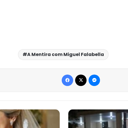
A Mentira com Miguel Falabella
Facebook
X
Messenger
Rua
Gastronômica
de