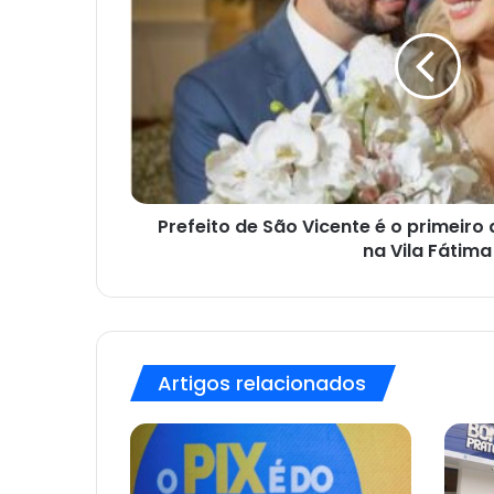
Vicente
é
o
primeiro
a
casar
em
nova
igreja
na
Prefeito de São Vicente é o primeiro
Vila
na Vila Fátima
Fátima
Artigos relacionados