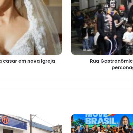
Santos
terá
Halloween
com
personagens
de
filmes
de
terror
 a casar em nova igreja
Rua Gastronômic
personag