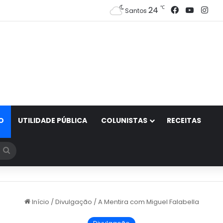
Facebook
YouTub
Ins
℃
24
Santos
O
UTILIDADE PÚBLICA
COLUNISTAS
RECEITAS
Procurar
por
Início
/
Divulgação
/
A Mentira com Miguel Falabella