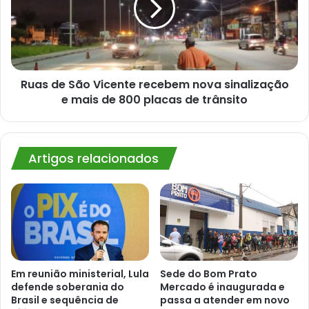
recebem
nova
sinalização
e
mais
de
Ruas de São Vicente recebem nova sinalização
800
e mais de 800 placas de trânsito
placas
de
trânsito
Artigos relacionados
Em reunião ministerial, Lula
Sede do Bom Prato
defende soberania do
Mercado é inaugurada e
Brasil e sequência de
passa a atender em novo