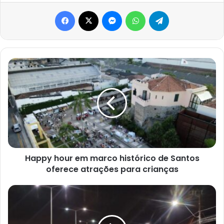
Facebook
X
Messenger
WhatsApp
Telegram
Happy
hour
em
marco
histórico
de
Santos
oferece
atrações
para
Happy hour em marco histórico de Santos
crianças
oferece atrações para crianças
Ruas
de
São
Vicente