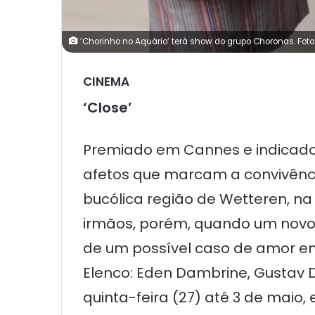
‘Chorinho no Aquário’ terá show do grupo Choronas. Fot
CINEMA
‘Close’
Premiado em Cannes e indicado 
afetos que marcam a convivênc
bucólica região de Wetteren, na
irmãos, porém, quando um novo
de um possível caso de amor entr
Elenco: Eden Dambrine, Gustav D
quinta-feira (27) até 3 de maio,