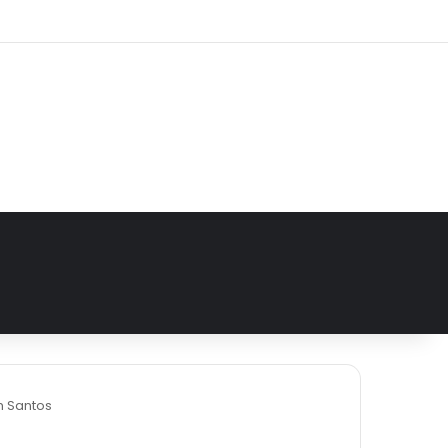
agram
m Santos