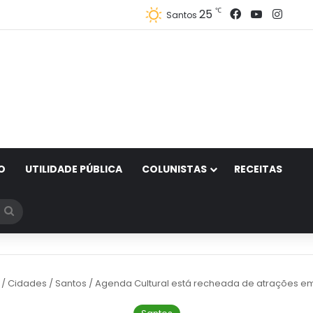
Facebook
YouTube
Inst
℃
25
Santos
O
UTILIDADE PÚBLICA
COLUNISTAS
RECEITAS
Procurar
por
/
Cidades
/
Santos
/
Agenda Cultural está recheada de atrações e