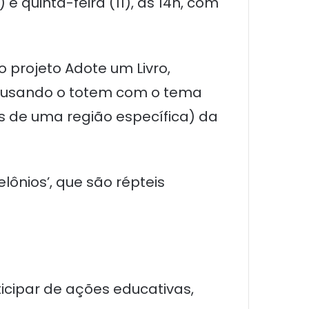
 quinta-feira (11), às 14h, com
 projeto Adote um Livro,
s usando o totem com o tema
 de uma região específica) da
ônios’, que são répteis
ticipar de ações educativas,