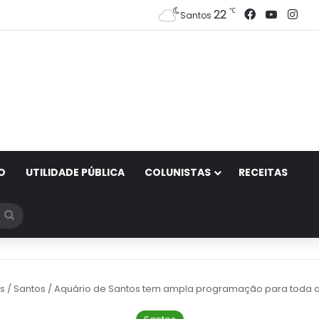
Facebook
YouTub
Ins
℃
22
Santos
O
UTILIDADE PÚBLICA
COLUNISTAS
RECEITAS
Procurar
por
s
/
Santos
/
Aquário de Santos tem ampla programação para toda a