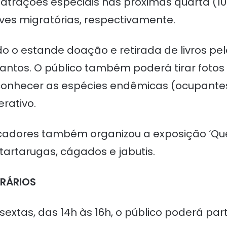
trações especiais nas próximas quarta (10) e
es migratórias, respectivamente.
 o estande doação e retirada de livros pelo
antos. O público também poderá tirar foto
conhecer as espécies endêmicas (ocupantes
erativo.
cadores também organizou a exposição ‘Quel
artarugas, cágados e jabutis.
ORÁRIOS
sextas, das 14h às 16h, o público poderá par