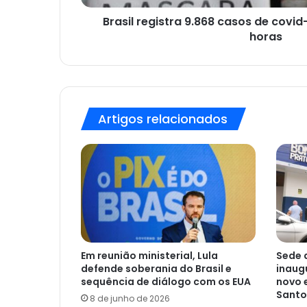
24
horas
Brasil registra 9.868 casos de covi
horas
Artigos relacionados
Em reunião ministerial, Lula
Sede 
defende soberania do Brasil e
inaug
sequência de diálogo com os EUA
novo 
Santo
8 de junho de 2026