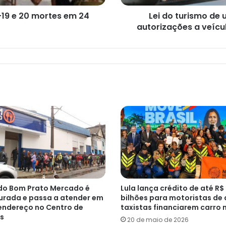
mil
autorizações
d-19 e 20 mortes em 24
Lei do turismo de 
a
autorizações a veícu
veículos
e
33
multas
aplicadas
em
Santos
do Bom Prato Mercado é
Lula lança crédito de até R$
urada e passa a atender em
bilhões para motoristas de 
endereço no Centro de
taxistas financiarem carro 
s
20 de maio de 2026