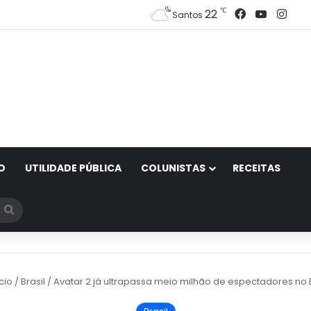
Facebook
YouTub
Ins
℃
22
Santos
O
UTILIDADE PÚBLICA
COLUNISTAS
RECEITAS
Procurar
por
cio
/
Brasil
/
Avatar 2 já ultrapassa meio milhão de espectadores no B