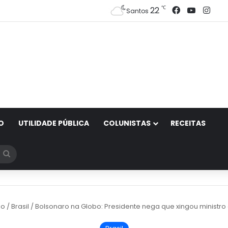
Facebook
YouTub
Ins
℃
22
Santos
O
UTILIDADE PÚBLICA
COLUNISTAS
RECEITAS
Procurar
por
io
/
Brasil
/
Bolsonaro na Globo: Presidente nega que xingou ministro 