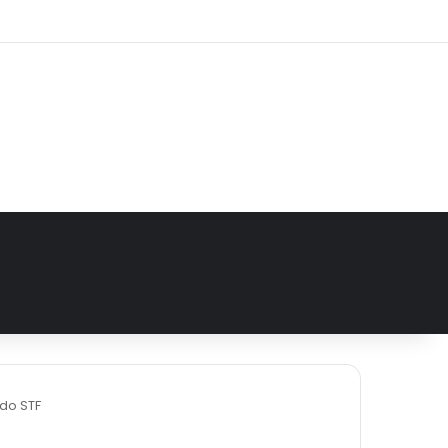
e
tagram
do STF