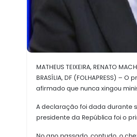
MATHEUS TEIXEIRA, RENATO MAC
BRASÍLIA, DF (FOLHAPRESS) – O pr
afirmado que nunca xingou minis
A declaração foi dada durante s
presidente da República foi o p
No ano passado, contudo, o che