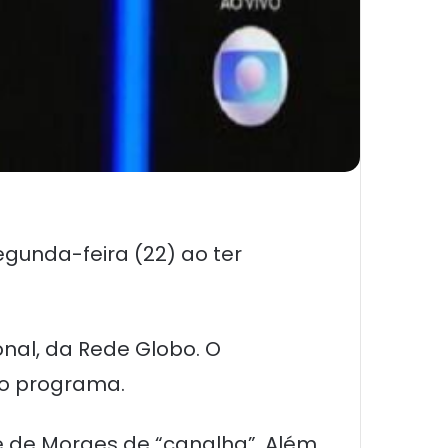
egunda-feira (22) ao ter
onal, da Rede Globo. O
 do programa.
e de Moraes de “canalha”. Além