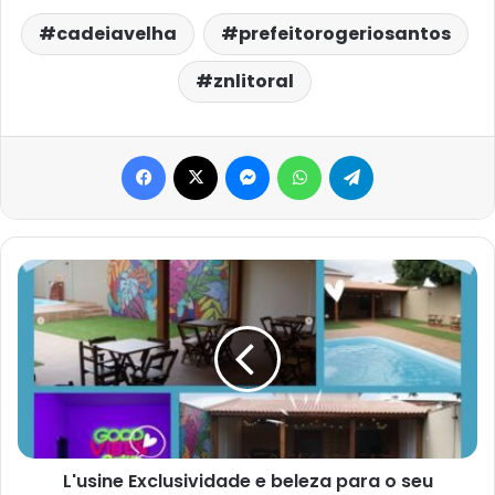
cadeiavelha
prefeitorogeriosantos
znlitoral
Facebook
X
Messenger
WhatsApp
Telegram
L'usine
Exclusividade
e
beleza
para
o
seu
evento!
L'usine Exclusividade e beleza para o seu