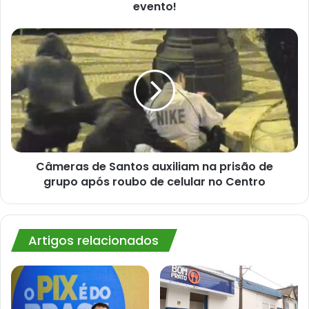
evento!
Câmeras
de
Santos
auxiliam
na
prisão
de
grupo
após
roubo
Câmeras de Santos auxiliam na prisão de
de
grupo após roubo de celular no Centro
celular
no
Centro
Artigos relacionados