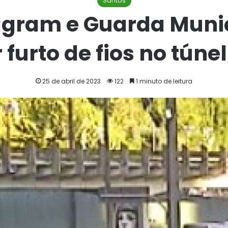
Santos
agram e Guarda Munic
 furto de fios no túne
25 de abril de 2023
122
1 minuto de leitura