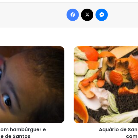
Facebook
X
Messenger
Aquário
de
Santos
promove
atividades
sobre
compostagem
em
maio
 com hambúrguer e
Aquário de San
te de Santos
com