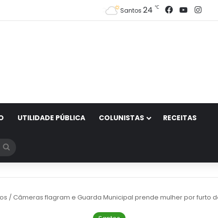
Facebook
YouTub
Ins
℃
24
Santos
O
UTILIDADE PÚBLICA
COLUNISTAS
RECEITAS
Procurar
por
os
/
Câmeras flagram e Guarda Municipal prende mulher por furto de