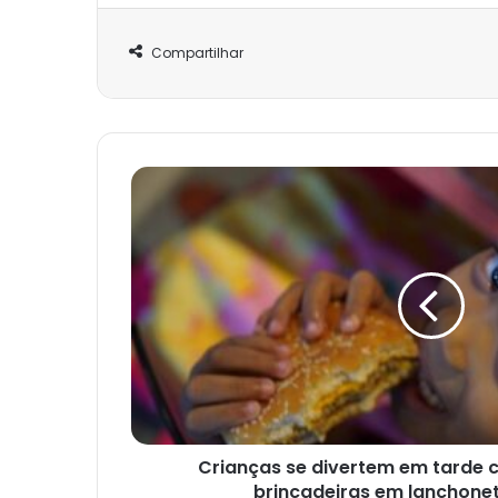
Compartilhar
Crianças
se
divertem
em
tarde
com
hambúrguer
e
brincadeiras
em
lanchonete
de
Santos
Crianças se divertem em tarde
brincadeiras em lanchone