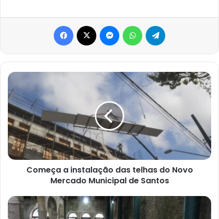
Facebook
X
Messenger
WhatsApp
Telegram
Começa
a
instalação
das
telhas
do
Novo
Mercado
Municipal
de
Começa a instalação das telhas do Novo
Santos
Mercado Municipal de Santos
Feriadão
em