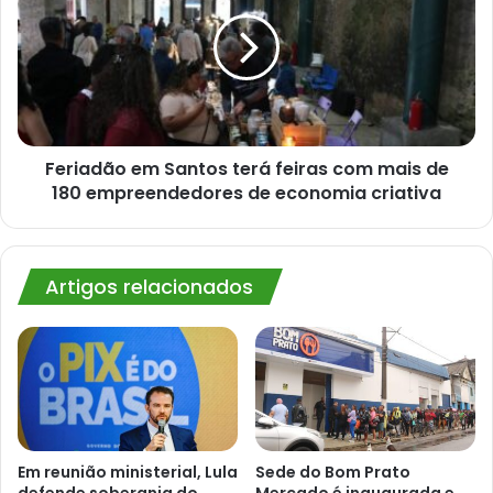
Santos
terá
feiras
com
mais
de
180
empreendedores
Feriadão em Santos terá feiras com mais de
de
180 empreendedores de economia criativa
economia
criativa
Artigos relacionados
Em reunião ministerial, Lula
Sede do Bom Prato
defende soberania do
Mercado é inaugurada e