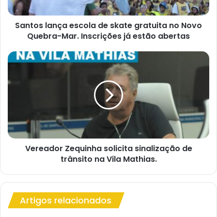
Novo
Quebra-
Mar.
Santos lança escola de skate gratuita no Novo
Inscrições
Quebra-Mar. Inscrições já estão abertas
já
estão
Vereador
abertas
Zequinha
solicita
sinalização
de
trânsito
na
Vila
Mathias.
Vereador Zequinha solicita sinalização de
trânsito na Vila Mathias.
Artigos relacionados