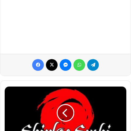
Facebook
X
Messenger
WhatsApp
Telegram
SHINKOO
TEMAKI