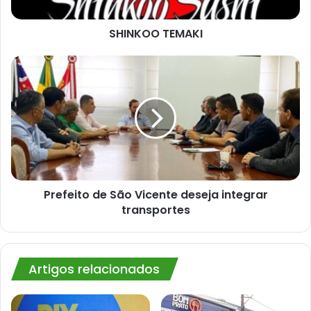
SHINKOO TEMAKI
Prefeito
de
São
Vicente
deseja
integrar
transportes
Prefeito de São Vicente deseja integrar
transportes
Artigos relacionados