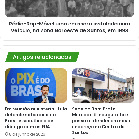
num
veículo,
na
Zona
Rádio-Rap-Móvel uma emissora instalada num
Noroeste
veículo, na Zona Noroeste de Santos, em 1993
de
Santos,
em
1993
Artigos relacionados
Em reunião ministerial, Lula
Sede do Bom Prato
defende soberania do
Mercado é inaugurada e
Brasil e sequência de
passa a atender em novo
diálogo com os EUA
endereço no Centro de
Santos
8 de junho de 2026