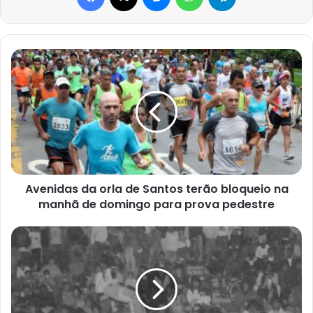
Avenidas
da
orla
de
Santos
terão
bloqueio
na
manhã
de
Avenidas da orla de Santos terão bloqueio na
domingo para
manhã de domingo para prova pedestre
prova
pedestre
Rádio-
Rap-
Móvel
uma
emissora
instalada