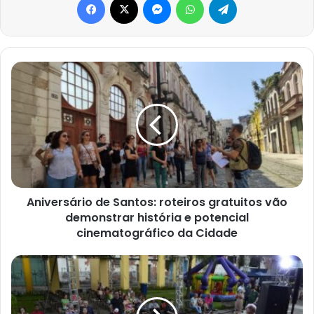
Aniversário
de
Santos:
roteiros
gratuitos
vão
demonstrar
história
e
potencial
Aniversário de Santos: roteiros gratuitos vão
cinematográfico
demonstrar história e potencial
da
cinematográfico da Cidade
Cidade
Happy
Hour
surpreende
visitantes