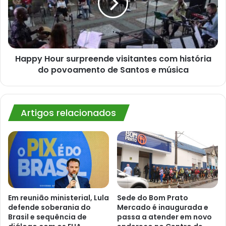
com
história
do
povoamento
de
Santos
Happy Hour surpreende visitantes com história
e
do povoamento de Santos e música
música
Artigos relacionados
Em reunião ministerial, Lula
Sede do Bom Prato
defende soberania do
Mercado é inaugurada e
Brasil e sequência de
passa a atender em novo