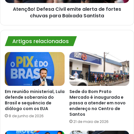
alegria'
para
no
Baixada
Atenção! Defesa Civil emite alerta de fortes
litoral
Santista
chuvas para Baixada Santista
de
SP;
VÍDEO
Artigos relacionados
Em reunião ministerial, Lula
Sede do Bom Prato
defende soberania do
Mercado é inaugurada e
Brasil e sequência de
passa a atender em novo
diálogo com os EUA
endereço no Centro de
Santos
8 de junho de 2026
21 de maio de 2026