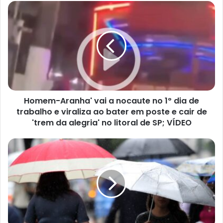
Homem-
Aranha'
vai
a
nocaute
no
1º
dia
de
trabalho
Homem-Aranha' vai a nocaute no 1º dia de
e
trabalho e viraliza ao bater em poste e cair de
viraliza
'trem da alegria' no litoral de SP; VÍDEO
ao
bater
Atenção!
em
Defesa
poste
Civil
e
emite
cair
alerta
de
de
'trem
fortes
da
chuvas