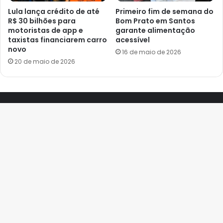
Lula lança crédito de até
Primeiro fim de semana do
R$ 30 bilhões para
Bom Prato em Santos
motoristas de app e
garante alimentação
taxistas financiarem carro
acessível
novo
16 de maio de 2026
20 de maio de 2026
© Copyright 2026, Todos os direitos reservados Contatos: 13
B
99786-0297
V
Desenvolvido por
MP
a
Home
Quem Somos
Política de privacidade
Guia Litoral
t
Facebook
YouTube
Instagram