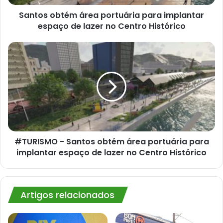
lazer
no
Santos obtém área portuária para implantar
Centro
espaço de lazer no Centro Histórico
Histórico
#TURISMO -
Santos
obtém
área
portuária
para
implantar
espaço
de
lazer
#TURISMO - Santos obtém área portuária para
no
implantar espaço de lazer no Centro Histórico
Centro
Histórico
Artigos relacionados