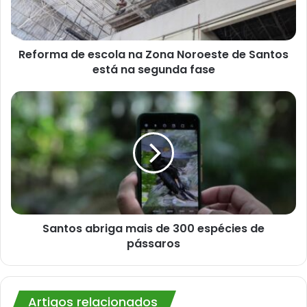
de
Santos
está
na
Reforma de escola na Zona Noroeste de Santos
segunda
está na segunda fase
fase
Santos
abriga
mais
de
300
espécies
de
pássaros
Santos abriga mais de 300 espécies de
pássaros
Artigos relacionados