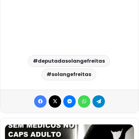
deputadasolangefreitas
solangefreitas
Facebook
X
Messenger
WhatsApp
Telegram
PACIENTES
DA