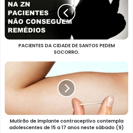
CIDADE
DE
SANTOS
PEDEM
SOCORRO.
PACIENTES DA CIDADE DE SANTOS PEDEM
SOCORRO.
Mutirão
de
implante
contraceptivo
contempla
adolescentes
de
15
a
17
Mutirão de implante contraceptivo contempla
anos
adolescentes de 15 a 17 anos neste sábado (9)
neste