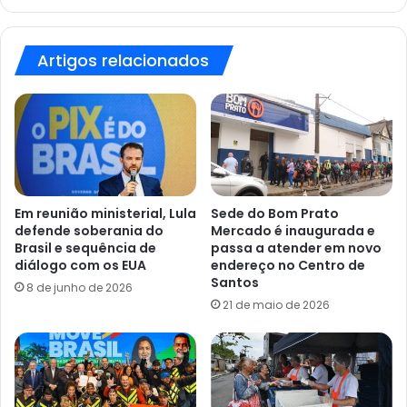
sábado
(9)
Artigos relacionados
Em reunião ministerial, Lula
Sede do Bom Prato
defende soberania do
Mercado é inaugurada e
Brasil e sequência de
passa a atender em novo
diálogo com os EUA
endereço no Centro de
Santos
8 de junho de 2026
21 de maio de 2026