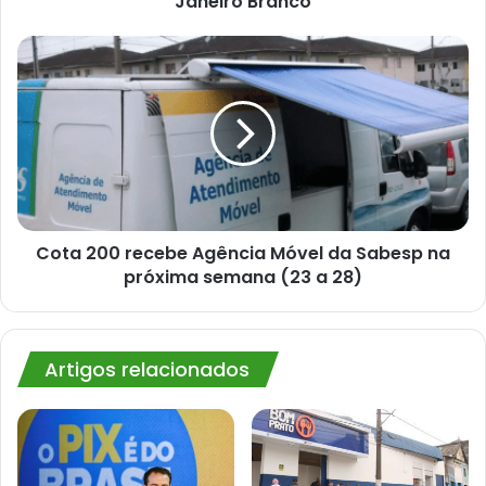
Janeiro Branco
Cota
200
recebe
Agência
Móvel
da
Sabesp
na
próxima
semana
Cota 200 recebe Agência Móvel da Sabesp na
(23
próxima semana (23 a 28)
a
28)
Artigos relacionados