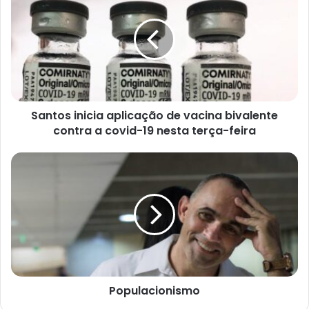
aplicação
de
vacina
bivalente
contra
a
covid-
19
Santos inicia aplicação de vacina bivalente
nesta terça-
contra a covid-19 nesta terça-feira
feira
Populacionismo
Populacionismo