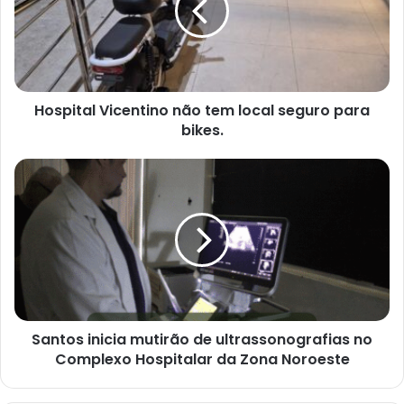
local
seguro
para
bikes.
Hospital Vicentino não tem local seguro para
bikes.
Santos
inicia
mutirão
de
ultrassonografias
no
Complexo
Hospitalar
da
Zona
Santos inicia mutirão de ultrassonografias no
Noroeste
Complexo Hospitalar da Zona Noroeste