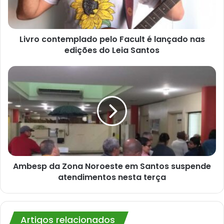
nas
edições
do
Leia
Livro contemplado pelo Facult é lançado nas
Santos
edições do Leia Santos
Ambesp
da
Zona
Noroeste
em
Santos
suspende
atendimentos
nesta
terça
Ambesp da Zona Noroeste em Santos suspende
atendimentos nesta terça
Artigos relacionados