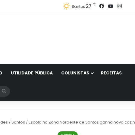
Facebook
YouTube
Inst
℃
27
Santos
O
UTILIDADE PÚBLICA
COLUNISTAS
RECEITAS
Procurar
por
ades
/
Santos
/
Escola na Zona Noroeste de Santos ganha nova cozinh