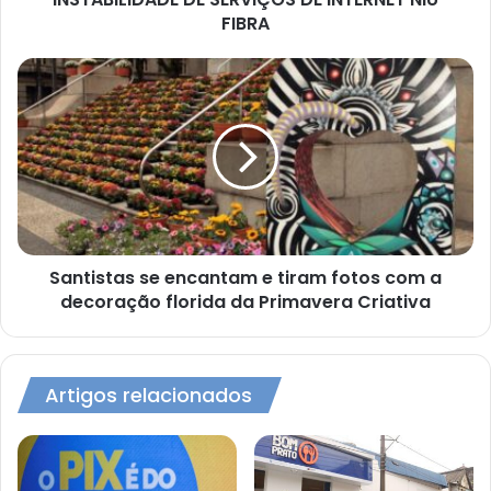
FIBRA
Santistas
se
encantam
e
tiram
fotos
com
a
decoração
florida
Santistas se encantam e tiram fotos com a
da
decoração florida da Primavera Criativa
Primavera
Criativa
Artigos relacionados