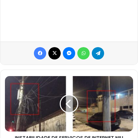
Facebook
X
Messenger
WhatsApp
Telegram
INSTABILIDADE
DE
SERVIÇOS
DE
INTERNET
NIU
FIBRA
INSTABILIDADE DE SERVIÇOS DE INTERNET NIU