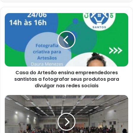
Casa
do
Artesão
ensina
empreendedores
santistas
a
fotografar
seus
produtos
Casa do Artesão ensina empreendedores
para
santistas a fotografar seus produtos para
divulgar
divulgar nas redes sociais
nas
redes
Mais
sociais
de
500
moradores
da
Zona