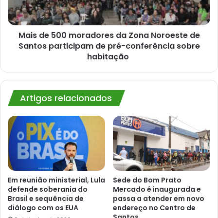
Noroeste
de
Santos
participam
Mais de 500 moradores da Zona Noroeste de
de
Santos participam de pré-conferência sobre
pré-
habitação
conferência
sobre
habitação
Artigos relacionados
Em reunião ministerial, Lula
Sede do Bom Prato
defende soberania do
Mercado é inaugurada e
Brasil e sequência de
passa a atender em novo
diálogo com os EUA
endereço no Centro de
Santos