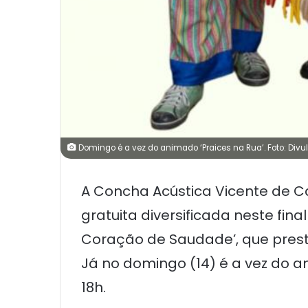
Domingo é a vez do animado ‘Praices na Rua’. Foto: Div
A Concha Acústica Vicente de C
gratuita diversificada neste fi
Coração de Saudade’, que prest
Já no domingo (14) é a vez do 
18h.