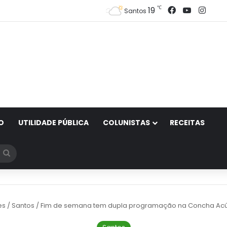
Facebook
YouTube
Inst
℃
19
Santos
O
UTILIDADE PÚBLICA
COLUNISTAS
RECEITAS
Procurar
por
es
/
Santos
/
Fim de semana tem dupla programação na Concha Acú