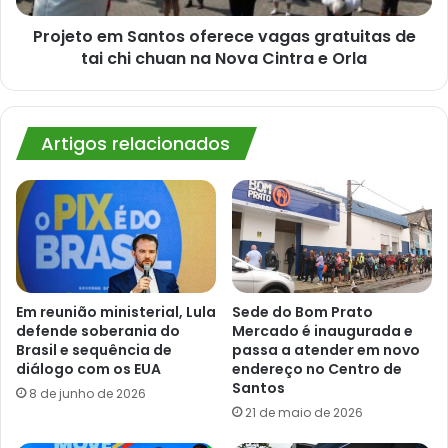
chi
chuan
Projeto em Santos oferece vagas gratuitas de
na
tai chi chuan na Nova Cintra e Orla
Nova
Cintra
e
Orla
Artigos relacionados
Em reunião ministerial, Lula
Sede do Bom Prato
defende soberania do
Mercado é inaugurada e
Brasil e sequência de
passa a atender em novo
diálogo com os EUA
endereço no Centro de
Santos
8 de junho de 2026
21 de maio de 2026