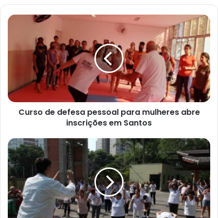
Curso
de
defesa
pessoal
para
mulheres
abre
inscrições
em
Santos
Curso de defesa pessoal para mulheres abre
inscrições em Santos
Projeto
em
Santos
oferece
vagas
gratuitas
de
tai