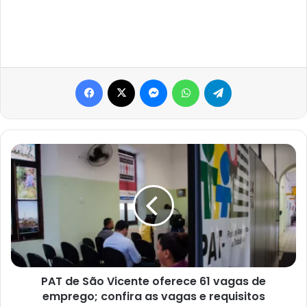
Facebook
X
Messenger
WhatsApp
Telegram
PAT
de
São
Vicente
oferece
61
vagas
de
emprego;
confira
PAT de São Vicente oferece 61 vagas de
as
emprego; confira as vagas e requisitos