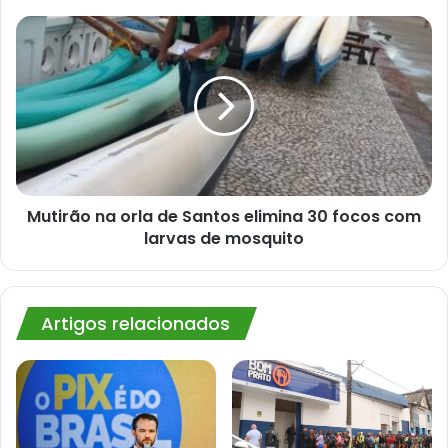
vagas
e
Mutirão
requisitos
na
orla
de
Santos
elimina
30
focos
com
larvas
Mutirão na orla de Santos elimina 30 focos com
de
larvas de mosquito
mosquito
Artigos relacionados