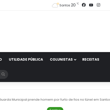
Facebook
YouTube
Inst
℃
20
Santos
O
UTILIDADE PÚBLICA
COLUNISTAS
RECEITAS
Procurar
por
Guarda Municipal prende homem por furto de fios no túnel em Santo