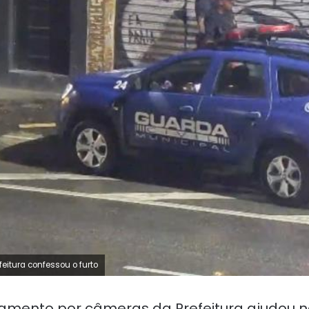
itura confessou o furto
amento por câmeras da Prefeitura ajudou 