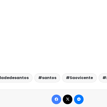
dadedesantos
santos
Saovicente
Facebook
X
Messenger