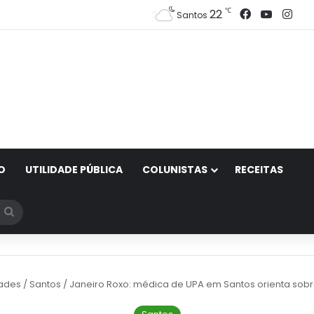
Facebook
YouTub
Ins
℃
22
Santos
O
UTILIDADE PÚBLICA
COLUNISTAS
RECEITAS
Procurar
por
ades
/
Santos
/
Janeiro Roxo: médica de UPA em Santos orienta sob