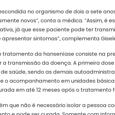
 escondida no organismo de dois a sete anos
amente novos”, conta a médica. “Assim, é e
tiva, já que esse paciente pode ter transm
de apresentar sintomas”, complementa Gisel
o tratamento da hanseníase consiste na pres
ar a transmissão da doença. A primeira dos
al de saúde, sendo as demais autoadministr
nto e o acompanhamento em unidades básica
urada em até 12 meses após o tratamento fe
bém que não é necessário isolar a pessoa 
nto e pode ser curada. Somente com infor