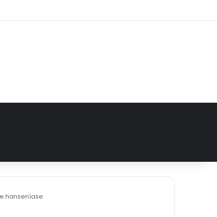
e
tagram
re hanseníase