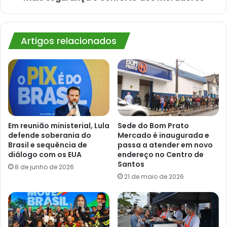
conforto
aos
moradores
Artigos relacionados
Em reunião ministerial, Lula
Sede do Bom Prato
defende soberania do
Mercado é inaugurada e
Brasil e sequência de
passa a atender em novo
diálogo com os EUA
endereço no Centro de
Santos
8 de junho de 2026
21 de maio de 2026