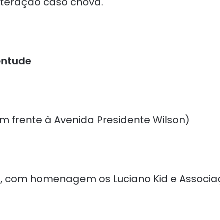
lteração caso chova.
entude
(em frente à Avenida Presidente Wilson)
, com homenagem os Luciano Kid e Associa