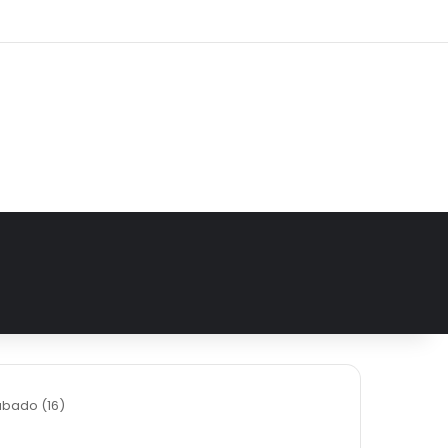
e
tagram
ábado (16)