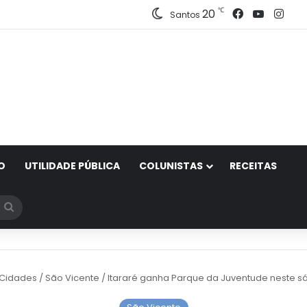
Facebook
YouTub
Ins
℃
20
Santos
O
UTILIDADE PÚBLICA
COLUNISTAS
RECEITAS
Procurar
por
Cidades
/
São Vicente
/
Itararé ganha Parque da Juventude neste s