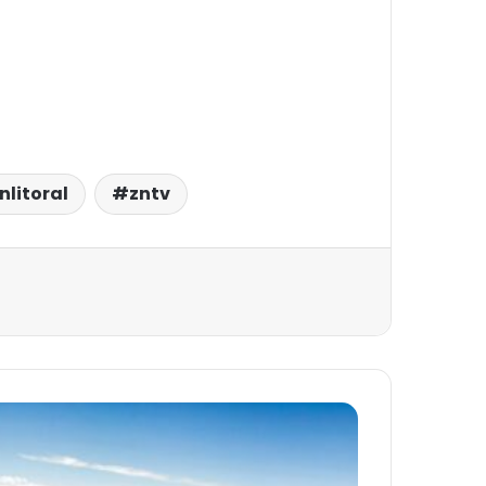
nlitoral
zntv