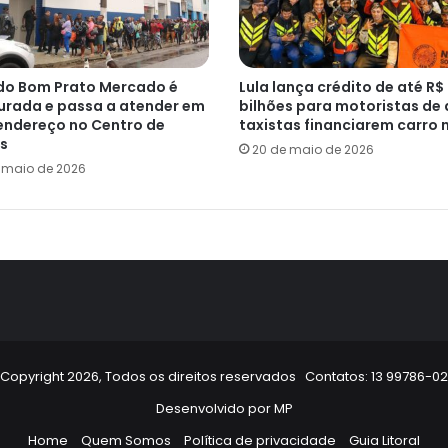
do Bom Prato Mercado é
Lula lança crédito de até R$
urada e passa a atender em
bilhões para motoristas de 
endereço no Centro de
taxistas financiarem carro 
s
20 de maio de 2026
e maio de 2026
Copyright 2026, Todos os direitos reservados Contatos: 13 99786-0
Desenvolvido por
MP
Home
Quem Somos
Política de privacidade
Guia Litoral