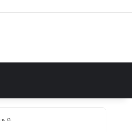
e
tagram
 na ZN.