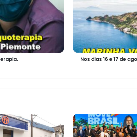
17
de
agosto,
militares
irão
praticar
exercícios
de
tiro
erapia.
Nos dias 16 e 17 de ago
na
ilha.