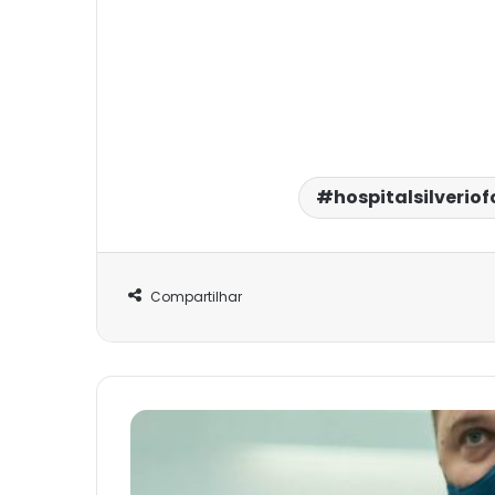
hospitalsilverio
Compartilhar
Dia
Nacional
da
Equoterapia.