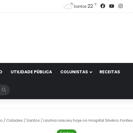
Facebook
YouTub
Ins
℃
22
Santos
O
UTILIDADE PÚBLICA
COLUNISTAS
RECEITAS
Procurar
por
io
/
Cidades
/
Santos
/
Lavínia nasceu hoje no Hospital Silvério Fontes