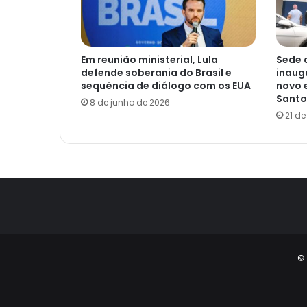
Em reunião ministerial, Lula
Sede 
defende soberania do Brasil e
inaug
sequência de diálogo com os EUA
novo 
Santo
8 de junho de 2026
21 d
© 