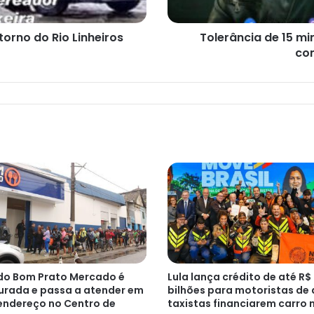
de
Santos
orno do Rio Linheiros
Tolerância de 15 m
co
do Bom Prato Mercado é
Lula lança crédito de até R$
urada e passa a atender em
bilhões para motoristas de 
endereço no Centro de
taxistas financiarem carro 