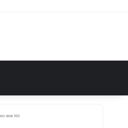
e
agram
lo disk 100