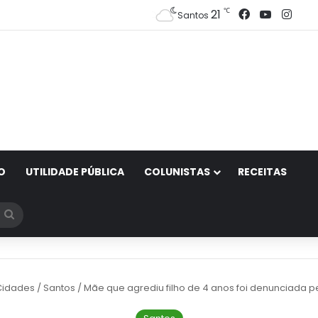
Facebook
YouTub
Inst
℃
21
Santos
O
UTILIDADE PÚBLICA
COLUNISTAS
RECEITAS
Procurar
por
Cidades
/
Santos
/
Mãe que agrediu filho de 4 anos foi denunciada pe