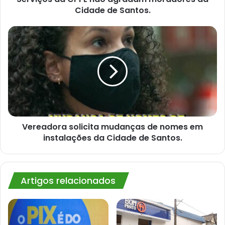
Cidade de Santos.
Vereadora
solicita
mudanças
de
nomes
em
instalações
da
Cidade
de
Vereadora solicita mudanças de nomes em
Santos.
instalações da Cidade de Santos.
Artigos relacionados