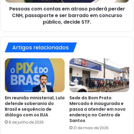
passaporte
e
Pessoas com contas em atraso poderá perder
ser
CNH, passaporte e ser barrado em concurso
barrado
público, decide STF.
em
concurso
público,
decide
Artigos relacionados
STF.
Em reunião ministerial, Lula
Sede do Bom Prato
defende soberania do
Mercado é inaugurada e
Brasil e sequência de
passa a atender em novo
diálogo com os EUA
endereço no Centro de
Santos
8 de junho de 2026
21 de maio de 2026