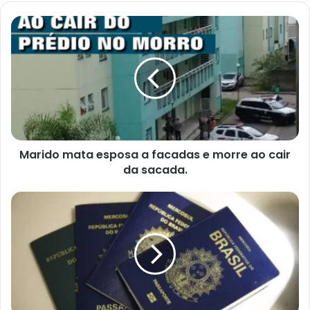
Marido
mata
esposa
a
facadas
e
morre
ao
cair
da
Marido mata esposa a facadas e morre ao cair
sacada.
da sacada.
Pessoas
com
contas
em
atraso
poderá
perder
CNH,