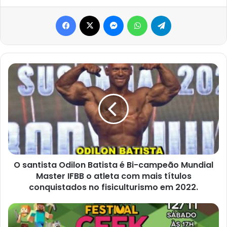
Facebook
X
Messenger
WhatsApp
Telegram
O
santista
Odilon
Batista
é
Bi-
campeão
Mundial
Master
IFBB
O santista Odilon Batista é Bi-campeão Mundial
o
Master IFBB o atleta com mais títulos
atleta
conquistados no fisiculturismo em 2022.
com
mais
Sábado
títulos
12/11