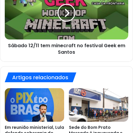
conquistados
tem
no
minecraft
fisiculturismo
no
em
festival
2022.
Geek
em
Santos
Sábado 12/11 tem minecraft no festival Geek em
Santos
Artigos relacionados
Em reunião ministerial, Lula
Sede do Bom Prato