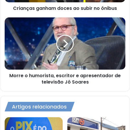
Crianças ganham doces ao subir no ônibus
Morre
o
humorista,
escritor
e
apresentador
de
televisão
Jô
Soares
Morre o humorista, escritor e apresentador de
televisão Jô Soares
Artigos relacionados