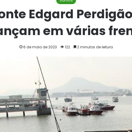
Santos
onte Edgard Perdigã
ançam em várias fren
6 de maio de 2023
122
2 minutos de leitura