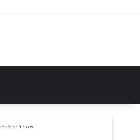
e
tagram
 várias frentes