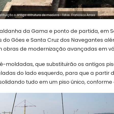
tuição a antiga estrutura de madeira - fotos: Francisco Arrais
 Saldanha da Gama e ponto de partida, em 
s do Góes e Santa Cruz dos Navegantes além
m obras de modernização avançadas em vári
pré-moldadas, que substituirão os antigos p
ladas do lado esquerdo, para que a partir
lidando tudo em um piso único, conforme o la