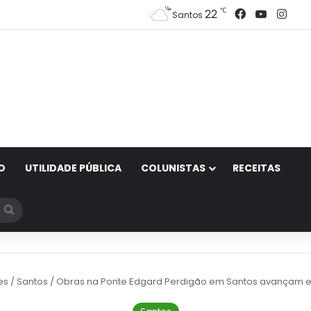
Facebook
YouTub
Ins
℃
22
Santos
O
UTILIDADE PÚBLICA
COLUNISTAS
RECEITAS
Procurar
por
es
/
Santos
/
Obras na Ponte Edgard Perdigão em Santos avançam em