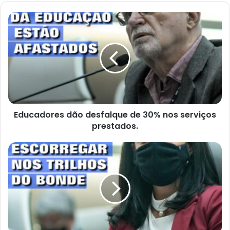
Educadores
dão
desfalque
de
30%
nos
serviços
prestados.
Educadores dão desfalque de 30% nos serviços
prestados.
Trilho
do
bonde
faz
uma
vítima
fatal
em