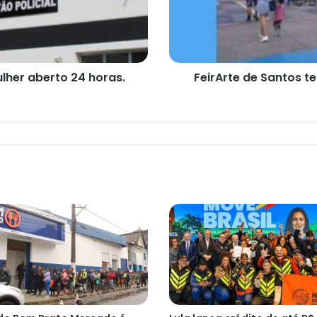
no
domingo
ulher aberto 24 horas.
FeirArte de Santos t