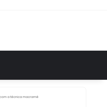
e
tagram
o com a técnica macramé