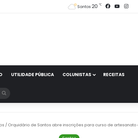
Facebook
YouTub
Ins
℃
20
Santos
O
UTILIDADE PÚBLICA
COLUNISTAS
RECEITAS
Procurar
por
os
/
Orquidário de Santos abre inscrições para curso de artesanat