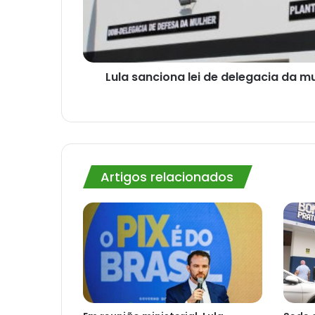
24
horas.
Lula sanciona lei de delegacia da m
Artigos relacionados