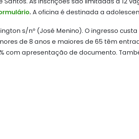
 Santos. As inscrições são limitadas a 12 va
ormulário
.
A oficina é destinada a adolescen
hington s/nº (José Menino). O ingresso cus
enores de 8 anos e maiores de 65 têm entrad
50% com apresentação de documento. Tam