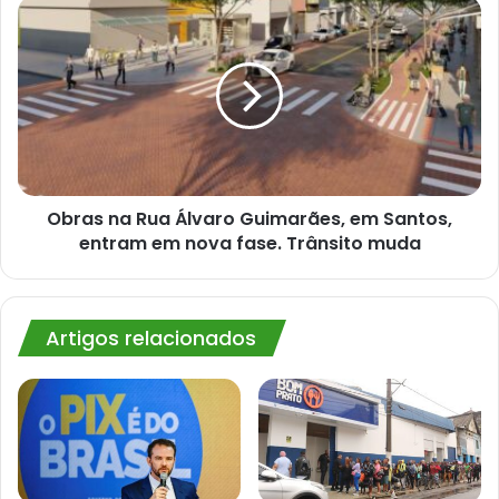
Obras
na
Rua
Álvaro
Guimarães,
em
Santos,
entram
em
nova
Obras na Rua Álvaro Guimarães, em Santos,
fase.
entram em nova fase. Trânsito muda
Trânsito
muda
Artigos relacionados