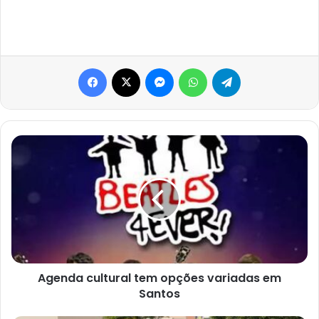
Facebook
X
Messenger
WhatsApp
Telegram
Agenda
cultural
tem
opções
variadas
em
Santos
Agenda cultural tem opções variadas em
Santos