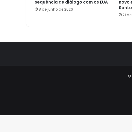
sequência de diálogo com os EUA
novo 
Santo
8 de junho de 2026
21 d
© 