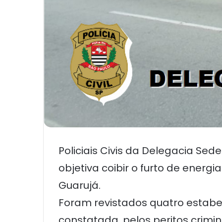
Policiais Civis da Delegacia Se
objetiva coibir o furto de energ
Guarujá.
Foram revistados quatro estabel
constatada, pelos peritos crimin