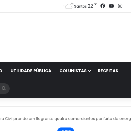
Facebook
YouTub
Ins
℃
22
Santos
O
UTILIDADE PÚBLICA
COLUNISTAS
RECEITAS
Procurar
por
cia Civil prende em flagrante quatro comerciantes por furto de energ