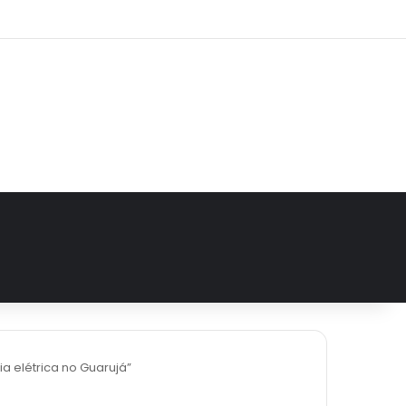
e
tagram
ia elétrica no Guarujá”