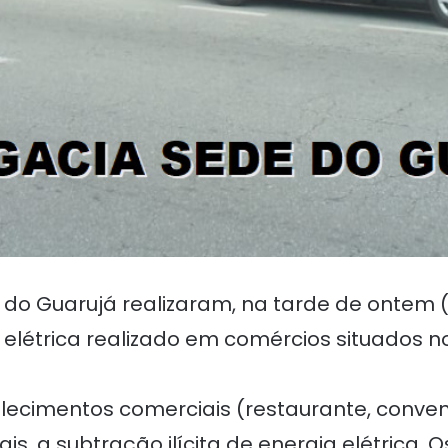
de do Guarujá realizaram, na tarde de onte
ia elétrica realizado em comércios situados 
ecimentos comerciais (restaurante, conveni
ais, a subtração ilícita de energia elétrica.