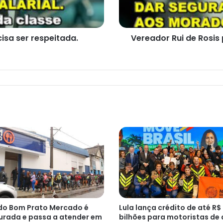
ruas
de
Santos
cisa ser respeitada.
Vereador Rui de Rosis 
do Bom Prato Mercado é
Lula lança crédito de até R$
urada e passa a atender em
bilhões para motoristas de 