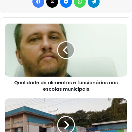
Qualidade
de
alimentos
e
funcionários
nas
escolas
municipais
Qualidade de alimentos e funcionários nas
escolas municipais
Agência
da
Sabesp
no
Poupatempo