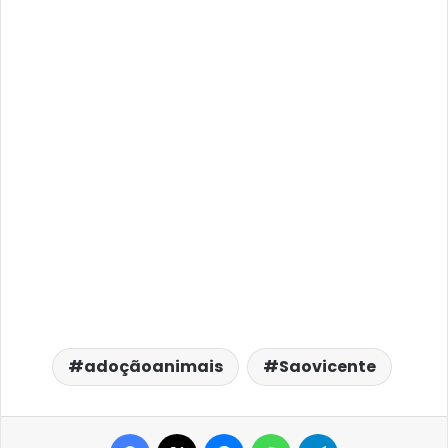
adoçãoanimais
Saovicente
Facebook
X
Messenger
WhatsApp
Telegram