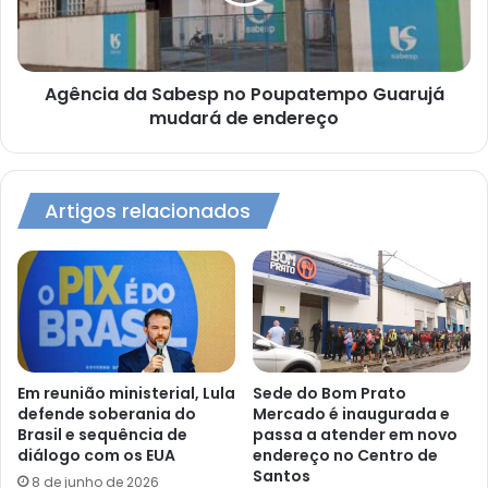
Guarujá
mudará
de
endereço
Agência da Sabesp no Poupatempo Guarujá
mudará de endereço
Artigos relacionados
Em reunião ministerial, Lula
Sede do Bom Prato
defende soberania do
Mercado é inaugurada e
Brasil e sequência de
passa a atender em novo
diálogo com os EUA
endereço no Centro de
Santos
8 de junho de 2026