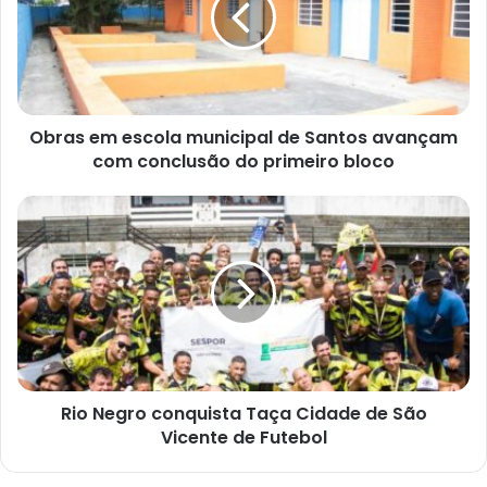
de
Santos
avançam
com
conclusão
do
Obras em escola municipal de Santos avançam
primeiro
com conclusão do primeiro bloco
bloco
Rio
Negro
conquista
Taça
Cidade
de
São
Vicente
de
Futebol
Rio Negro conquista Taça Cidade de São
Vicente de Futebol