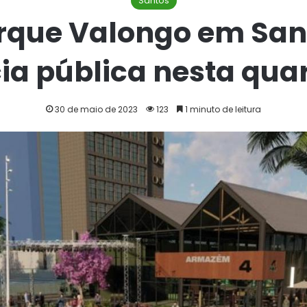
Santos
arque Valongo em San
ia pública nesta quar
30 de maio de 2023
123
1 minuto de leitura