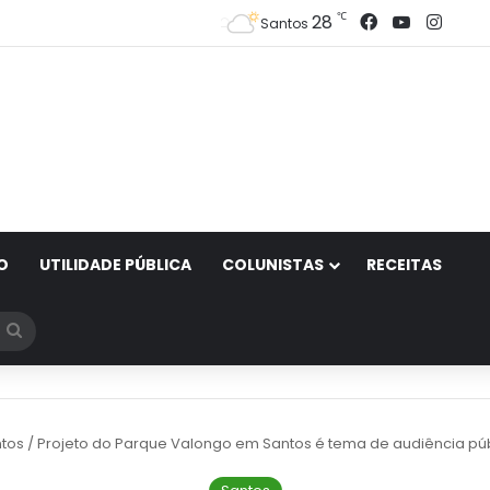
Facebook
YouTube
Inst
℃
28
Santos
O
UTILIDADE PÚBLICA
COLUNISTAS
RECEITAS
Procurar
por
tos
/
Projeto do Parque Valongo em Santos é tema de audiência púb