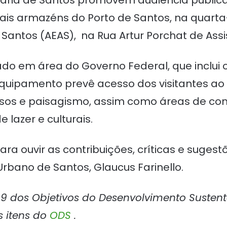
rtuária de Santos promovem audiência públi
 armazéns do Porto de Santos, na quarta-fe
Santos (AEAS), na Rua Artur Porchat de Assis
o em área do Governo Federal, que inclui o
equipamento prevê acesso dos visitantes ao
 pisos e paisagismo, assim como áreas de co
 lazer e culturais.
a ouvir as contribuições, críticas e sugest
rbano de Santos, Glaucus Farinello.
m 9 dos Objetivos do Desenvolvimento Susten
s itens do
ODS
.