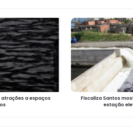
Fiscaliza
Santos
mostra
detalhes
do
Mercado
Municipal
e
estação
elevatória.
Inscrições
abertas
5 atrações a espaços
Fiscaliza Santos mos
tos
estação ele