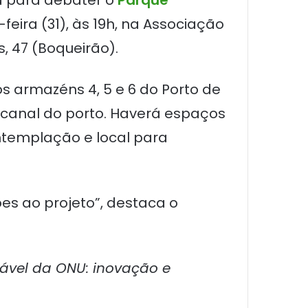
ca para debater o
Parque
ira (31), às 19h, na Associação
, 47 (Boqueirão).
s armazéns 4, 5 e 6 do Porto de
 canal do porto. Haverá espaços
ntemplação e local para
ões ao projeto”, destaca o
tável da ONU: inovação e