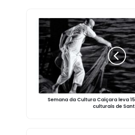
Semana
da
Cultura
Caiçara
leva
15
atrações
a
espaços
culturais
de
Santos
Semana da Cultura Caiçara leva 1
culturais de San